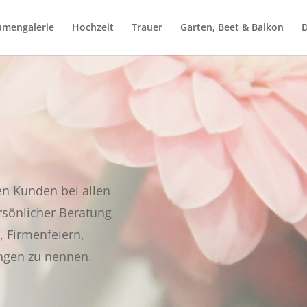
umengalerie
Hochzeit
Trauer
Garten, Beet & Balkon
D
en Kunden bei allen
sönlicher Beratung
, Firmenfeiern,
ungen zu nennen.