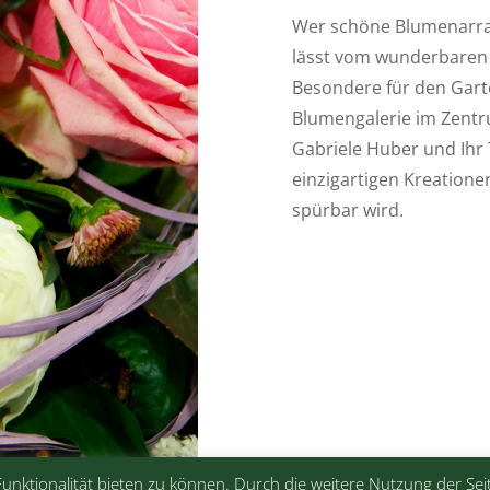
Wer schöne Blumenarran
lässt vom wunderbaren 
Besondere für den Gart
Blumengalerie im Zentr
Gabriele Huber und Ihr
einzigartigen Kreation
spürbar wird.
Funktionalität bieten zu können. Durch die weitere Nutzung der Se