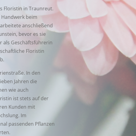
s Floristin in Traunreut.
as Handwerk beim
rbeitete anschließend
unstein, bevor es sie
r als Geschäftsführerin
chaftliche Floristin
b.
rienstraße. In den
ieben Jahren die
nen wie auch
stin ist stets auf der
hren Kunden mit
chslung. Im
onal passenden Pflanzen
rten.